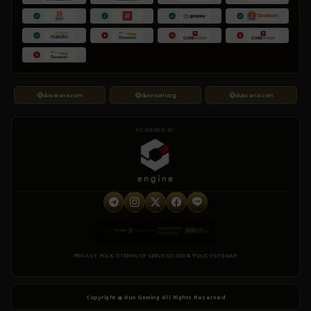
8
Tentang DUOGAMING dan Komitmen Layanan Berkelanjutan
9
Kesimpulan
Layanan Utama Duogaming yang Komprehensif
Game Togel Internasional
Berbagai jenis permainan togel dari pasar internasional telah
duoarena.com
duomurni.org
duoceria.com
disediakan melalui
halaman togel khusus
untuk memenuhi
kebutuhan para penggemar judi angka. Sistem taruhan mudah
diakses telah dikembangkan dengan interface user-friendly
POWERED BY
yang sangat intuitif. Keunggulan togel online yang tersedia
meliputi:
Berbagai pilihan pasar togel internasional terpercaya telah
dikurasi
Sistem taruhan fleksibel dengan kombinasi angka mudah
telah dirancang
Hadiah jackpot besar dengan odds kompetitif telah disiapkan
CASHBACK TOGEL UP TO 1%
untuk member aktif telah
dialokasikan
PRIVACY POLICY
|
TERMS OF SERVICE
|
COOKIE POLICY
|
SITEMAP
Update hasil keluaran secara real-time telah diintegrasikan
Slot Online Premium
Copyright @
Duo Gaming
All Rights Reserved